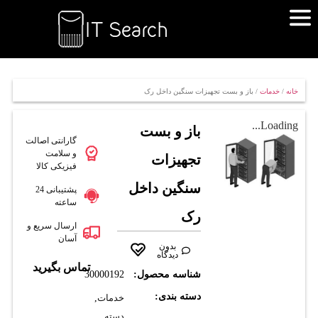
خانه
/
خدمات
/ باز و بست تجهیزات سنگین داخل رک
Loading...
باز و بست
گارانتی اصالت
و سلامت
تجهیزات
فیزیکی کالا
سنگین داخل
پشتیبانی 24
ساعته
رک
ارسال سریع و
آسان
بدون
دیدگاه
تماس بگیرید
شناسه محصول:
30000192
دسته بندی:
خدمات
,
دسته