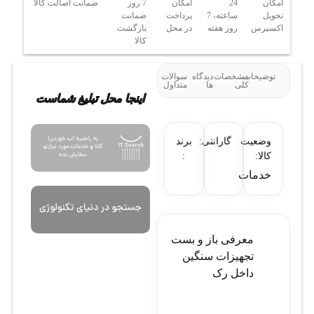
امکان
24
امکان
7 روز
ضمانت اصالت کالا
تحویل
ساعته، 7
پرداخت
ضمانت
اکسپرس
روز هفته
در محل
بازگشت
کالا
توضیحات
مشخصات
دیدگاه
سوالات
کلی
ها
متداول
اینجا محل تبلیغ شماست
وضعیت
گارانتی:
برند
کالا:
:
خدمات
معرفی باز و بست
تجهیزات سنگین
داخل رک