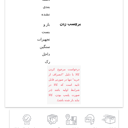
بندی
نشده
برچسب زدن
باز و
بست
تجهیزات
سنگین
داخل
رک
درخواست مرجوع کردن
کالا با دلیل "انصراف از
خرید" تنها در صورتی قابل
تایید است که کالا در
شرایط اولیه باشد (در
صورت پلمپ بودن، کالا
نباید باز شده باشد).