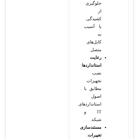
جلوگیری
از
کشیدگی
یا آسیب
به
کابل‌های
متصل.
رعایت
استانداردها
:
نصب
تجهیزات
مطابق با
اصول
استانداردهای
IT و
شبکه.
مستندسازی
تغییرات
: