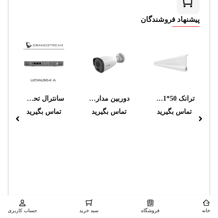
پیشنهاد فروشندگان
ترانک 50*101 پارتيشن 50P دانوب
دوربین مداربسته تحت شبکه تیاندی مدل TC-C32GN I5/E/Y/C/4mm/V4.1
سانترال تحت شبکه گرنداستریم مدل UCM6304A IP PBX
تماس بگیرید
تماس بگیرید
تماس بگیرید
خانه
فروشگاه
سبد خرید
حساب کاربری