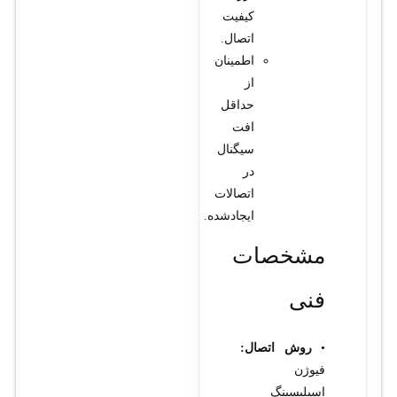
کیفیت
اتصال.
اطمینان
از
حداقل
افت
سیگنال
در
اتصالات
ایجادشده.
مشخصات
فنی
•
روش اتصال:
فیوژن
اسپلیسینگ