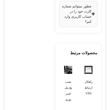
چطور میتوانم شماره
کارت خود را در
حساب کاربری وارد
کنم؟
محصولات مرتبط
راهکار
نصب
نصب
نصب
نصب
ارتباط
پچ پنل
و راه
تجهیزات
ویندوز
VPN
فیبر
اندازی
ویپ
سرور
نوری
سانترال
(VOIP)
تحت