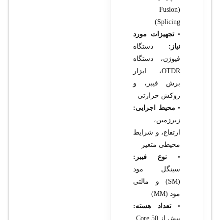
(Fusion
Splicing)
•
تجهیزات مورد
نیاز:
دستگاه
فیوژن، دستگاه
OTDR، ابزار
برش فیبر، و
روکش حرارتی
•
محیط اجرایی:
زیرزمین،
ارتفاع، و شرایط
محیطی متغیر
•
نوع فیبر:
سینگل مود
(SM) و مالتی
مود (MM)
•
تعداد هسته:
بیش از 50 Core