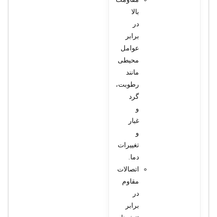
بالا
در
برابر
عوامل
محیطی
مانند
رطوبت،
گرد
و
غبار
و
تغییرات
دما.
اتصالات
مقاوم
در
برابر