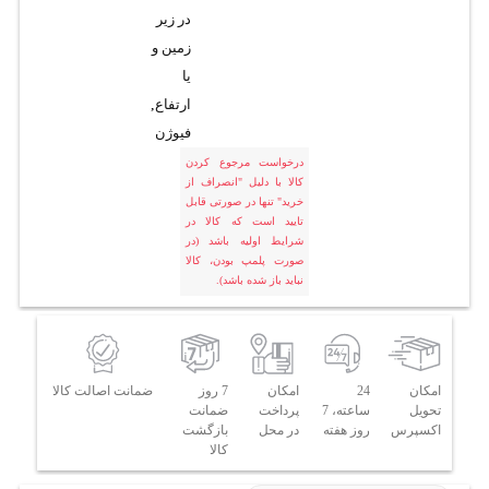
در زير
زمين و
يا
ارتفاع
,
فیوژن
درخواست مرجوع کردن
کالا با دلیل "انصراف از
خرید" تنها در صورتی قابل
تایید است که کالا در
شرایط اولیه باشد (در
صورت پلمپ بودن، کالا
نباید باز شده باشد).
امکان
24
امکان
7 روز
ضمانت اصالت کالا
تحویل
ساعته، 7
پرداخت
ضمانت
اکسپرس
روز هفته
در محل
بازگشت
کالا