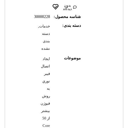
بدون
دیدگاه
شناسه محصول:
30000228
دسته بندی:
خدمات
,
دسته
بندی
نشده
موضوعات
ايجاد
اتصال
فيبر
نوري
به
روش
فيوژن
بيشتر
از 50
Core