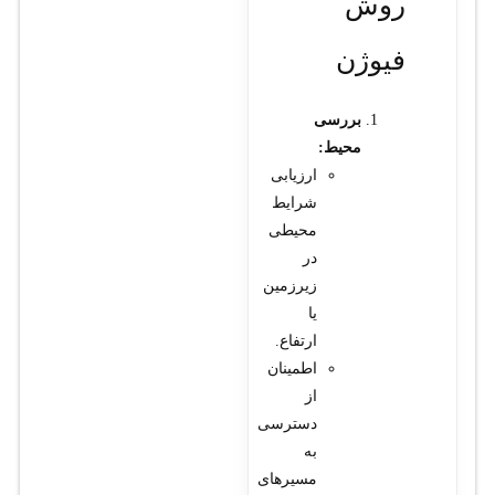
روش
فیوژن
بررسی
محیط:
ارزیابی
شرایط
محیطی
در
زیرزمین
یا
ارتفاع.
اطمینان
از
دسترسی
به
مسیرهای