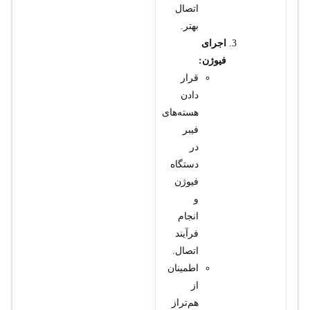
اتصال
بهتر.
اجرای
فیوژن:
قرار
دادن
هسته‌های
فیبر
در
دستگاه
فیوژن
و
انجام
فرآیند
اتصال.
اطمینان
از
هم‌تراز