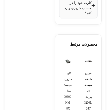
کارت خود را در
باند 2.4GHz
حساب کاربری وارد
با استاندارد
کنم؟
802.11b/g/n
باند 5GHz با
استاندارد
802.11a/n/ac
محصولات مرتبط
قدرت آنتن:
باند 2.4GHz:
آنتن داخلی با
مودم
سوئیچ
کارت
سوئیچ
رادیو
توان 2dBi
خطوط
شبکه
ماژول
شبکه
آنتن
سیپ
سیسکو
سیسکو
سیسکو
وایرلس
باند 5GHz:
ترانک
24
مدل
48
میکروتیک
آنتن داخلی با
پورت
C9300-
پورت
مدل
توان 2dBi
LHG
C9200L-
NM-
C9200L-
5 _
48T-
8X
24T-