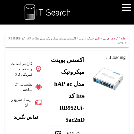
خانه
/
کالای آی تی
/
اکتیو شبکه
/
روتر
/ اکسس پوینت میکروتیک مدل hAP ac lite کد RB952Ui-
5ac2nD
Loading...
اکسس پوینت
گارانتی اصالت
و سلامت
میکروتیک
فیزیکی کالا
مدل hAP ac
پشتیبانی 24
ساعته
lite کد
ارسال سریع و
آسان
RB952Ui-
تماس بگیرید
5ac2nD
بدون