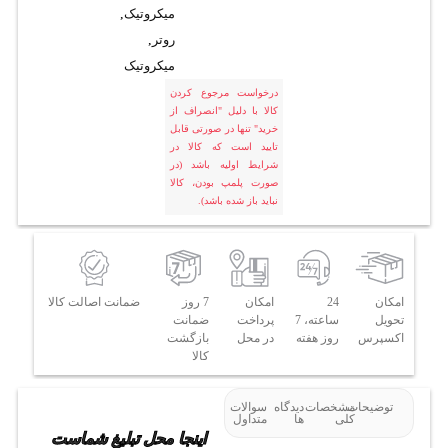
میکروتیک
,
روتر
,
میکروتیک
درخواست مرجوع کردن
کالا با دلیل "انصراف از
خرید" تنها در صورتی قابل
تایید است که کالا در
شرایط اولیه باشد (در
صورت پلمپ بودن، کالا
نباید باز شده باشد).
امکان
24
امکان
7 روز
ضمانت اصالت کالا
تحویل
ساعته، 7
پرداخت
ضمانت
اکسپرس
روز هفته
در محل
بازگشت
کالا
توضیحات
مشخصات
دیدگاه
سوالات
کلی
ها
متداول
اینجا محل تبلیغ شماست