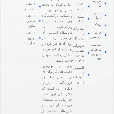
درباره
خدمات
اکتیو
زمانی کوتاه به دست
ما
پشتیبانی
شبکه
مشتریان خود برساند
تماس
و ضمانت بازگشت کالا
خدمات
پسیو
با ما
مجازی
هم داشته باشد؛
شبکه
وبلاگ
سازی
ویژگی‌هایی که
مخابرات
فروشگاه اینترنتی آی
حریم
خدمات
و
خصوصی
دوربین
تی سرچ سال‌هاست بر
سانترال
مداربسته
روی آن‌ها کار کرده و
سیاست
تجهیزات
توانسته از این طریق
مرجوعی
نظارتی و
و عودت
مشتریان ثابت خود را
دوربین
کالا
مداربسته
داشته باشد.
یکی از مهم‌ترین
کامپیوتر
دغدغه‌های کاربران آی
و
تی سرچ یا هر
تجهیزات
جانبی
فروشگاه‌ اینترنتی
دیگری، این است که
کالای خریداری شده
چه زمانی به دستشان
می‌رسد. آی تی سرچ
شیوه‌های مختلفی از