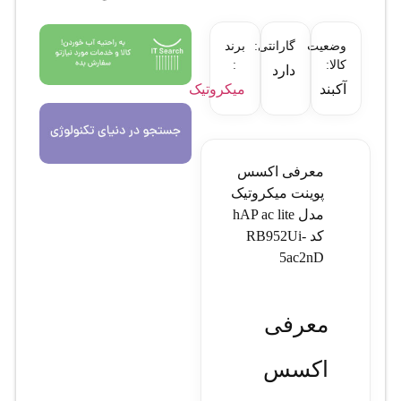
وضعیت
گارانتی:
برند
کالا:
:
دارد
آکبند
میکروتیک
معرفی اکسس
پوینت میکروتیک
مدل hAP ac lite
کد RB952Ui-
5ac2nD
معرفی
اکسس