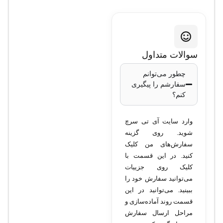
hAP ac lite کد
RB952Ui-
سوالات متداول
5ac2nD
چطور می‌توانم
سفارشم را پیگیری
کنم؟
مدل:
MikroTik
hAP ac lite
وارد سایت آی تی سرچ
شوید. روی گزینه
کد محصول:
سفارش‌های من کلیک
RB952Ui-5ac2nD
کنید. در این قسمت با
کلیک روی جزییات
پردازنده:
QCA9531
می‌توانید سفارش خود را
با فرکانس 650MHz
ببینید. می‌توانید در این
قسمت روند آماده‌سازی و
حافظه رم:
64
مراحل ارسال سفارش
مگابایت