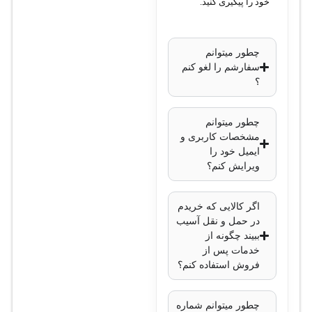
خود را پیگیری کنید.
حافظه ذخیره‌سازی:
16 مگابایت فلش
چطور میتوانم
سفارشم را لغو کنم
پورت‌ها:
؟
5 عدد پورت
10/100Mbps
چطور میتوانم
مشخصات کاربری و
Ethernet
ایمیل خود را
ویرایش کنم؟
پورت شماره
5 از نوع
اگر کالایی که خریدم
PoE-out
در حمل و نقل آسیب
برای تغذیه
ببیند چگونه از
دستگاه‌های
خدمات پس از
فروش استفاده کنم؟
دیگر
وای‌فای دوبانده:
چطور میتوانم شماره