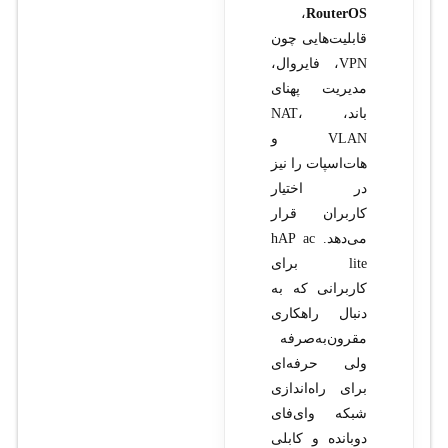
،
RouterOS
قابلیت‌هایی چون
VPN، فایروال،
مدیریت پهنای
باند، NAT،
VLAN و
هات‌اسپات را نیز
در اختیار
کاربران قرار
می‌دهد. hAP ac
lite برای
کاربرانی که به
دنبال راهکاری
مقرون‌به‌صرفه
ولی حرفه‌ای
برای راه‌اندازی
شبکه وای‌فای
دوبانده و کابلی