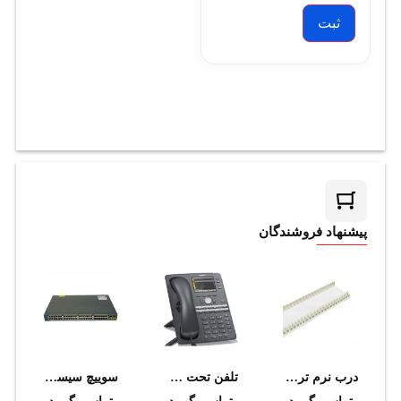
پیشنهاد فروشندگان
درب نرم ترانکينگ سوپيتا
تلفن تحت شبکه اسنوم مدل D760
سوييچ سيسکو مدل WS-C2960-48TT-L