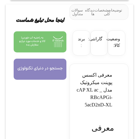
توضیحات
مشخصات
دیدگاه
سوالات
کلی
ها
متداول
اینجا محل تبلیغ شماست
وضعیت
گارانتی:
برند
کالا:
:
معرفی اکسس
پوینت میکروتیک
مدل cAP XL ac _
RBcAPGi-
5acD2nD-XL
معرفی