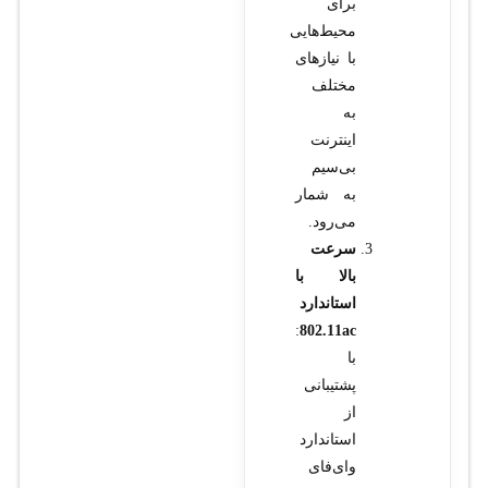
برای
محیط‌هایی
با نیازهای
مختلف
به
اینترنت
بی‌سیم
به شمار
می‌رود.
سرعت
بالا با
استاندارد
:
802.11ac
با
پشتیبانی
از
استاندارد
وای‌فای