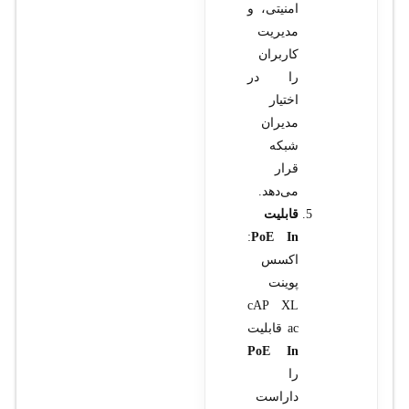
امنیتی، و
مدیریت
کاربران
را در
اختیار
مدیران
شبکه
قرار
می‌دهد.
قابلیت
:
PoE In
اکسس
پوینت
cAP XL
ac قابلیت
PoE In
را
داراست