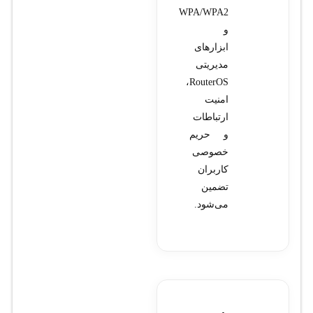
WPA/WPA2
و
ابزارهای
مدیریتی
RouterOS،
امنیت
ارتباطات
و حریم
خصوصی
کاربران
تضمین
می‌شود.