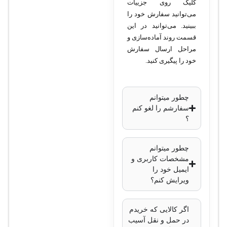
کلیک روی جزییات
گیگاهرتز و 5
می‌توانید سفارش خود را
گیگاهرتز (Dual-
ببینید. می‌توانید در این
Band)
قسمت روند آماده‌سازی و
استاندارد وای‌فای
:
مراحل ارسال سفارش
802.11a/b/g/n/ac
خود را پیگیری کنید.
سرعت انتقال داده
:
باند 2.4
چطور میتوانم
گیگاهرتز: تا
سفارشم را لغو کنم
300 مگابیت
؟
بر ثانیه
باند 5
چطور میتوانم
مشخصات کاربری و
گیگاهرتز: تا
ایمیل خود را
867 مگابیت
ویرایش کنم؟
بر ثانیه
پردازنده
: QCA9556
اگر کالایی که خریدم
با سرعت 716
در حمل و نقل آسیب