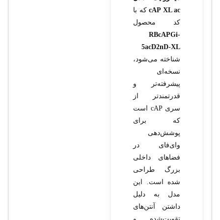
cAP XL ac
که با
کد محصول
RBcAPGi-
5acD2nD-XL
شناخته می‌شود،
نسخه‌ای
پیشرفته‌تر و
قدرتمندتر از
سری cAP است
که برای
پوشش‌دهی
وای‌فای در
فضاهای داخلی
بزرگ طراحی
شده است. این
مدل به دلیل
داشتن آنتن‌های
تقویت‌شده و