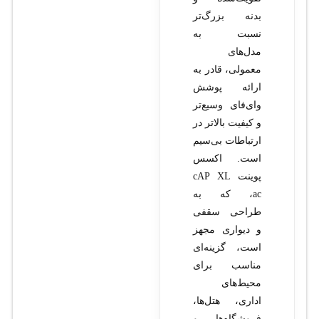
بدنه بزرگ‌تر
نسبت به
مدل‌های
معمولی، قادر به
ارائه پوشش
وای‌فای وسیع‌تر
و کیفیت بالاتر در
ارتباطات بی‌سیم
است. اکسس
پوینت cAP XL
ac، که به
طراحی سقفی
و دیواری مجهز
است، گزینه‌ای
مناسب برای
محیط‌های
اداری، هتل‌ها،
فروشگاه‌ها و