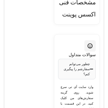
مشخصات فنی
اکسس پوینت
میکروتیک مدل
cAP XL ac _
RBcAPGi-
سوالات متداول
5acD2nD-XL
چطور می‌توانم
سفارشم را پیگیری
کنم؟
مدل
: cAP XL ac
(RBcAPGi-
وارد سایت آی تی سرچ
5acD2nD-XL)
شوید. روی گزینه
فرکانس‌های
سفارش‌های من کلیک
پشتیبانی‌شده
: 2.4
کنید. در این قسمت با