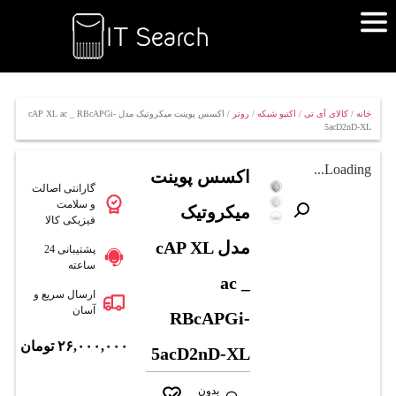
خانه
/
کالای آی تی
/
اکتیو شبکه
/
روتر
/ اکسس پوینت میکروتیک مدل cAP XL ac _ RBcAPGi-
5acD2nD-XL
Loading...
اکسس پوینت
گارانتی اصالت
و سلامت
میکروتیک
فیزیکی کالا
مدل cAP XL
پشتیبانی 24
ساعته
ac _
ارسال سریع و
آسان
RBcAPGi-
۲۶,۰۰۰,۰۰۰
تومان
5acD2nD-XL
بدون