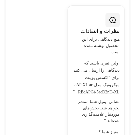
نیاز به پوشش‌دهی وای‌فای
در تمام بخش‌ها است.
نظرات و انتقادات
هیچ دیدگاهی برای این
محصول نوشته نشده
است.
اولین نفری باشید که
دیدگاهی را ارسال می کنید
برای “اکسس پوینت
میکروتیک مدل cAP XL ac
_ RBcAPGi-5acD2nD-XL”
نشانی ایمیل شما منتشر
نخواهد شد.
بخش‌های
موردنیاز علامت‌گذاری
شده‌اند
*
امتیاز شما
*