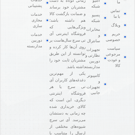
اکتیو
زمانی کوتاه به دست
ما
پشتیبانی
شبکه
مشتریان خود برساند
تماس
و ضمانت بازگشت کالا
خدمات
پسیو
با ما
مجازی
هم داشته باشد؛
شبکه
وبلاگ
سازی
ویژگی‌هایی که
مخابرات
فروشگاه اینترنتی آی
حریم
خدمات
و
خصوصی
دوربین
تی سرچ سال‌هاست بر
سانترال
مداربسته
روی آن‌ها کار کرده و
سیاست
تجهیزات
توانسته از این طریق
مرجوعی
نظارتی و
و عودت
مشتریان ثابت خود را
دوربین
کالا
مداربسته
داشته باشد.
یکی از مهم‌ترین
کامپیوتر
دغدغه‌های کاربران آی
و
تی سرچ یا هر
تجهیزات
جانبی
فروشگاه‌ اینترنتی
دیگری، این است که
کالای خریداری شده
چه زمانی به دستشان
می‌رسد. آی تی سرچ
شیوه‌های مختلفی از
ارسال را متناسب با