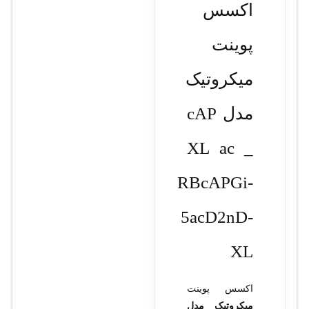
اکسس
پوینت
میکروتیک
مدل cAP
XL ac _
RBcAPGi-
5acD2nD-
XL
اکسس پوینت
میکروتیک مدل