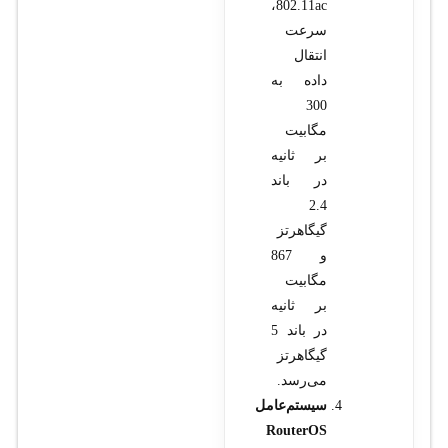
802.11ac،
سرعت
انتقال
داده به
300
مگابیت
بر ثانیه
در باند
2.4
گیگاهرتز
و 867
مگابیت
بر ثانیه
در باند 5
گیگاهرتز
می‌رسد.
سیستم‌عامل
RouterOS