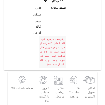
دیدگاه
دسته بندی:
اکتیو
شبکه
,
روتر
,
کالای
آی تی
درخواست مرجوع کردن
کالا با دلیل "انصراف از
خرید" تنها در صورتی قابل
تایید است که کالا در
شرایط اولیه باشد (در
صورت پلمپ بودن، کالا
نباید باز شده باشد).
امکان
24
امکان
7 روز
ضمانت اصالت کالا
تحویل
ساعته، 7
پرداخت
ضمانت
اکسپرس
روز هفته
در محل
بازگشت
کالا