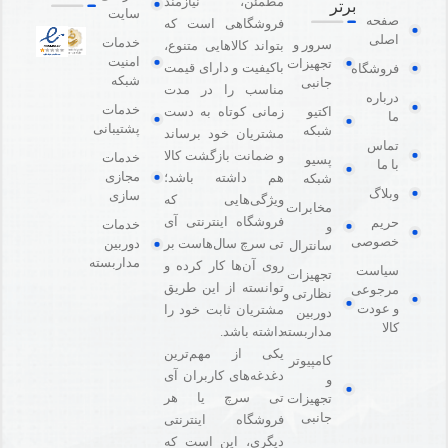
مطمئن، نیازمند
برتر
سایت
صفحه
فروشگاهی است که
اصلی
خدمات
سرور و
بتواند کالاهایی متنوع،
امنیت
تجهیزات
باکیفیت و دارای قیمت
فروشگاه
شبکه
جانبی
مناسب را در مدت
درباره
خدمات
اکتیو
زمانی کوتاه به دست
ما
پشتیبانی
شبکه
مشتریان خود برساند
تماس
و ضمانت بازگشت کالا
خدمات
پسیو
با ما
مجازی
هم داشته باشد؛
شبکه
وبلاگ
سازی
ویژگی‌هایی که
مخابرات
فروشگاه اینترنتی آی
حریم
خدمات
و
خصوصی
دوربین
تی سرچ سال‌هاست بر
سانترال
مداربسته
روی آن‌ها کار کرده و
سیاست
تجهیزات
توانسته از این طریق
مرجوعی
نظارتی و
و عودت
مشتریان ثابت خود را
دوربین
کالا
مداربسته
داشته باشد.
یکی از مهم‌ترین
کامپیوتر
دغدغه‌های کاربران آی
و
تی سرچ یا هر
تجهیزات
جانبی
فروشگاه‌ اینترنتی
دیگری، این است که