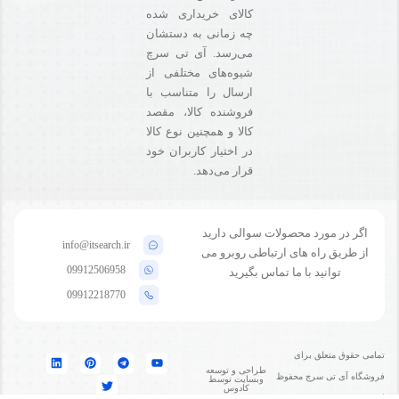
کالای خریداری شده
چه زمانی به دستشان
می‌رسد. آی تی سرچ
شیوه‌های مختلفی از
ارسال را متناسب با
فروشنده کالا،‌ مقصد
کالا و همچنین نوع کالا
در اختیار کاربران خود
قرار می‌دهد.
اگر در مورد محصولات سوالی دارید
info@itsearch.ir
از طریق راه های ارتباطی روبرو می
09912506958
توانید با ما تماس بگیرید
09912218770
تمامی حقوق متعلق برای
طراحی و توسعه
فروشگاه آی تی سرچ محفوظ
وبسایت توسط
کادوس
است