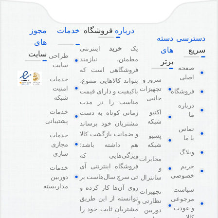
درباره
فروشگاه
خدمات
مجوز
دسترسی
دسته
های
یک
خرید
اینترنتی
سریع
های
سایت
طراحی
مطمئن، نیازمند
برتر
سایت
صفحه
فروشگاهی است که
اصلی
خدمات
سرور و
بتواند کالاهایی متنوع،
امنیت
تجهیزات
باکیفیت و دارای قیمت
فروشگاه
شبکه
جانبی
مناسب را در مدت
درباره
خدمات
اکتیو
زمانی کوتاه به دست
ما
پشتیبانی
شبکه
مشتریان خود برساند
تماس
و ضمانت بازگشت کالا
خدمات
پسیو
با ما
مجازی
هم داشته باشد؛
شبکه
وبلاگ
سازی
ویژگی‌هایی که
مخابرات
فروشگاه اینترنتی آی
حریم
خدمات
و
خصوصی
دوربین
تی سرچ سال‌هاست بر
سانترال
مداربسته
روی آن‌ها کار کرده و
سیاست
تجهیزات
توانسته از این طریق
مرجوعی
نظارتی و
و عودت
مشتریان ثابت خود را
دوربین
کالا