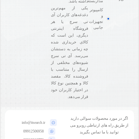
مداربسته
داشته باشد.
یکی از مهم‌ترین
کامپیوتر
دغدغه‌های کاربران آی
و
تی سرچ یا هر
تجهیزات
جانبی
فروشگاه‌ اینترنتی
دیگری، این است که
کالای خریداری شده
چه زمانی به دستشان
می‌رسد. آی تی سرچ
شیوه‌های مختلفی از
ارسال را متناسب با
فروشنده کالا،‌ مقصد
کالا و همچنین نوع کالا
در اختیار کاربران خود
قرار می‌دهد.
اگر در مورد محصولات سوالی دارید
info@itsearch.ir
از طریق راه های ارتباطی روبرو می
09912506958
توانید با ما تماس بگیرید